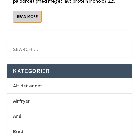
på bordet (med meget lavt protein indhold) 225...
READ MORE
KATEGORIER
Alt det andet
Airfryer
And
Brød