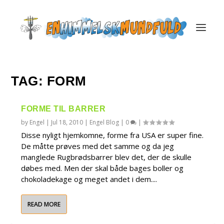
TAG:
FORM
FORME TIL BARRER
by
Engel
|
Jul 18, 2010
|
Engel Blog
|
0
|
Disse nyligt hjemkomne, forme fra USA er super fine.
De måtte prøves med det samme og da jeg
manglede Rugbrødsbarrer blev det, der de skulle
døbes med. Men der skal både bages boller og
chokoladekage og meget andet i dem....
READ MORE