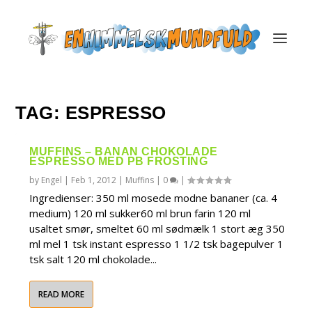
TAG:
ESPRESSO
MUFFINS – BANAN CHOKOLADE
ESPRESSO MED PB FROSTING
by
Engel
|
Feb 1, 2012
|
Muffins
|
0
|
Ingredienser: 350 ml mosede modne bananer (ca. 4
medium) 120 ml sukker60 ml brun farin 120 ml
usaltet smør, smeltet 60 ml sødmælk 1 stort æg 350
ml mel 1 tsk instant espresso 1 1/2 tsk bagepulver 1
tsk salt 120 ml chokolade...
READ MORE